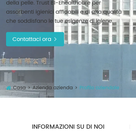
della pelle. Trust Bl-Ehealthcare per
assorbenti igienici affidabili e di alta qualità
che soddisfano le tue esigenze di igiene.
Contattaci ora

Casa
Azienda azienda
Profilo aziendale
INFORMAZIONI SU DI NOI