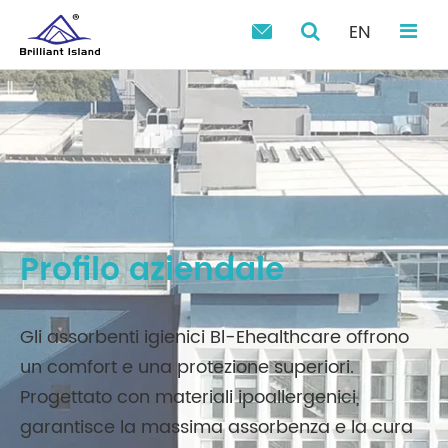
EN

Profilo aziendale
Gli assorbenti igienici Bl-Ehealthcare offrono
un comfort e una protezione superiori.
Progettato con materiali ipoallergenici,
garantisce la massima assorbenza e la cura