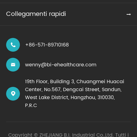
Collegamenti rapidi
+86-571-89710168

wenny@bi-ehealthcare.com

19th Floor, Building 3, Chuangmei Huacai
Center, No.567, Dengcai Street, Sandun,

West Lake District, Hangzhou, 310030,
P.R.C
Copyright ©
ZHEJIANG B.I. Industrial Co.,Ltd.
Tutti i