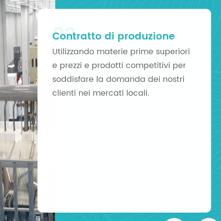
03
Personalizza i prodotti
Il Design può essere personalizzato:
i nostri designer professionali
comuniceranno con te per
personalizzare il tuo design del
marchio. Il pacchetto può essere
personalizzato come una borsa con
coulisse, borsa con chiusura a
cerniera, borsa in alluminio, scatola
di carta, borsa in PE, scatola
esagonale, scatola cilindrica ecc.