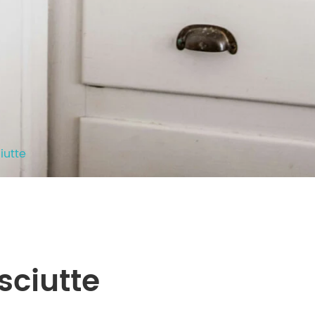
iutte
asciutte