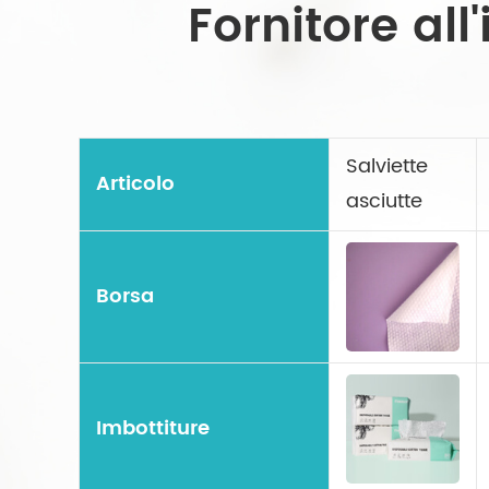
Fornitore all
Salviette
Articolo
asciutte
Borsa
Imbottiture