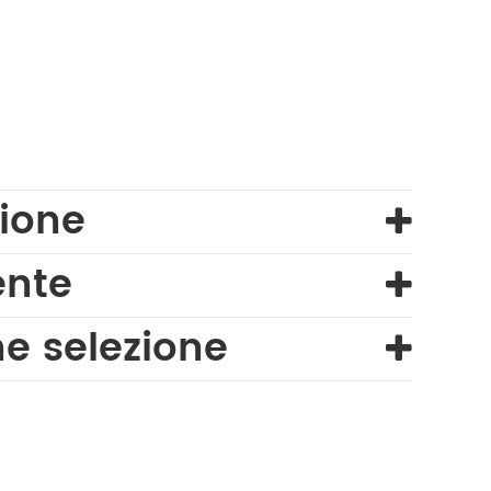
ione
ente
ne selezione