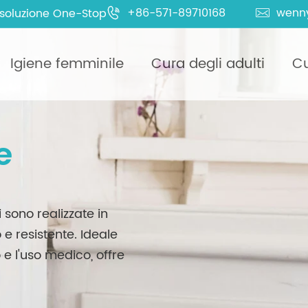
+86-571-89710168
wenn
 soluzione One-Stop


Igiene femminile
Cura degli adulti
Cu
e
i sono realizzate in
 e resistente. Ideale
e l'uso medico, offre