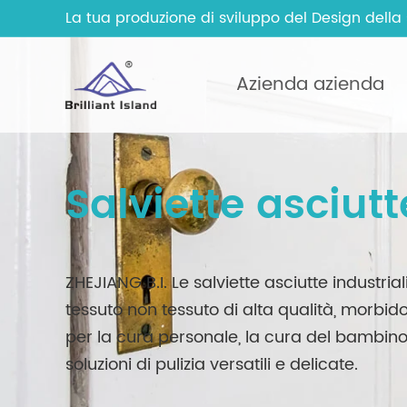
La tua produzione di sviluppo del Design della
Azienda azienda
Salviette asciutt
ZHEJIANG B.I. Le salviette asciutte industrial
tessuto non tessuto di alta qualità, morbido
per la cura personale, la cura del bambino 
soluzioni di pulizia versatili e delicate.