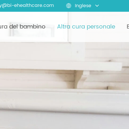
y@bi-ehealthcare.com
Inglese

ra del bambino
Altra cura personale