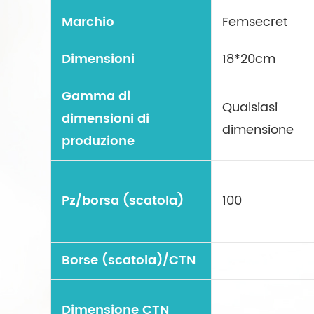
Marchio
Femsecret
Dimensioni
18*20cm
Gamma di
Qualsiasi
dimensioni di
dimensione
produzione
Pz/borsa (scatola)
100
Borse (scatola)/CTN
Dimensione CTN